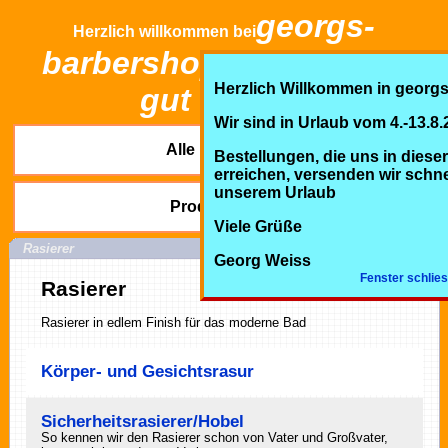
georgs-
Herzlich willkommen bei
barbershop.de ... immer
Herzlich Willkommen in georg
gut rasiert!
Wir sind in Urlaub vom 4.-13.8.
Alle Kategorien
Bestellungen, die uns in dieser
erreichen, versenden wir schn
unserem Urlaub
Produktsuche
Viele Grüße
Rasierer
Georg Weiss
Fenster schlie
Rasierer
Rasierer in edlem Finish für das moderne Bad
Körper- und Gesichtsrasur
Sicherheitsrasierer/Hobel
So kennen wir den Rasierer schon von Vater und Großvater,